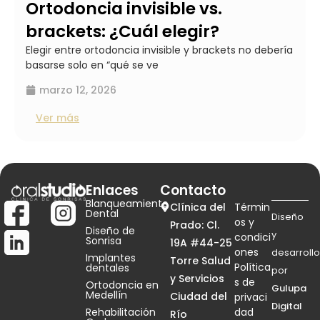
Ortodoncia invisible vs.
brackets: ¿Cuál elegir?
Elegir entre ortodoncia invisible y brackets no debería
basarse solo en “qué se ve
marzo 12, 2026
Ver más
Enlaces
Contacto
Blanqueamiento
Clínica del
Términ
Dental
Diseño
os y
Prado: Cl.
Diseño de
y
condici
Sonrisa
19A #44-25
ones
desarrollo
Implantes
Torre Salud
Política
dentales
por
y Servicios
s de
Ortodoncia en
Gulupa
Medellín
Ciudad del
privaci
Digital
Rehabilitación
dad
Río