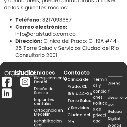
y condiciones, puede contactarnos a través
de los siguientes medios:
Teléfono:
3217093687
Correo electrónico:
info@oralstudio.com.co
Dirección:
Clinica del Prado: Cl. 19A #44-
25 Torre Salud y Servicios Ciudad del Río
Consultorio 2001
Enlaces
Contacto
Blanqueamiento
Clínica del
Términ
Dental
Diseño
os y
Prado: Cl.
Diseño de
y
condici
Sonrisa
19A #44-25
ones
desarrollo
Implantes
Torre Salud
Política
dentales
por
y Servicios
s de
Ortodoncia en
Gulupa
Medellín
Ciudad del
privaci
Digital
Rehabilitación
dad
Río
Oral
© 2024