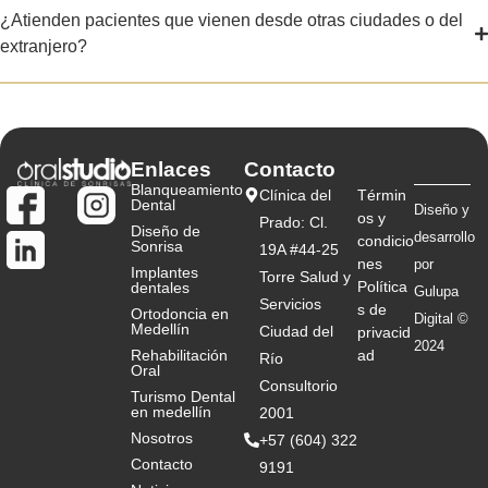
¿Atienden pacientes que vienen desde otras ciudades o del
extranjero?
Enlaces
Contacto
Blanqueamiento
Clínica del
Términ
Dental
Diseño y
os y
Prado: Cl.
Diseño de
desarrollo
condicio
Sonrisa
19A #44-25
nes
por
Implantes
Torre Salud y
Política
dentales
Gulupa
Servicios
s de
Ortodoncia en
Digital ©
Medellín
Ciudad del
privacid
2024
Rehabilitación
ad
Río
Oral
Consultorio
Turismo Dental
en medellín
2001
Nosotros
+57 (604) 322
Contacto
9191