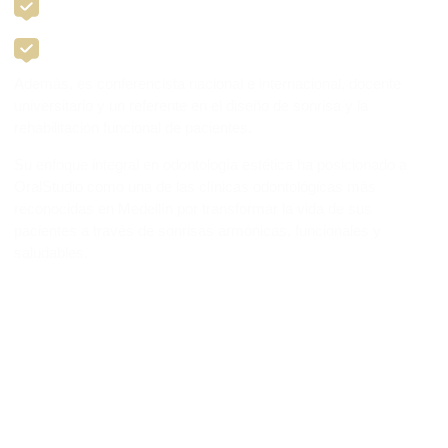
Rehabilitación oral – Universidad de Antioquia (Medellín,
Colombia).
Implantología oral – UNICID - ILAPEO (Curitiba, Brasil).
Además, es conferencista nacional e internacional, docente
universitario y un referente en el diseño de sonrisa y la
rehabilitación funcional de pacientes.
Su enfoque integral en odontología estética ha posicionado a
OralStudio como una de las clínicas odontológicas más
reconocidas en Medellín por transformar la vida de sus
pacientes a través de sonrisas armónicas, funcionales y
saludables.
Agenda tu valoración
Ver video