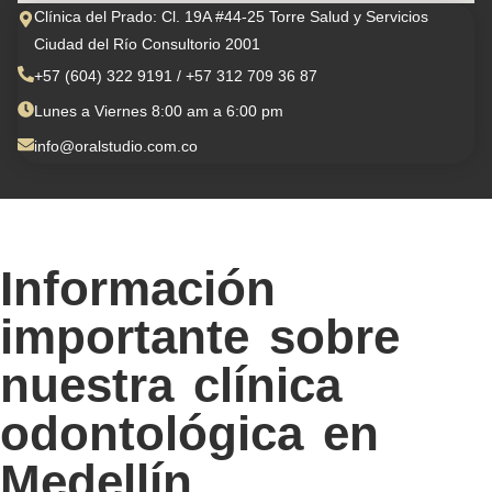
Clínica del Prado: Cl. 19A #44-25 Torre Salud y Servicios
Ciudad del Río Consultorio 2001
+57 (604) 322 9191
/
+57 312 709 36 87
Lunes a Viernes 8:00 am a 6:00 pm
info@oralstudio.com.co
Información
importante sobre
nuestra clínica
odontológica en
Medellín