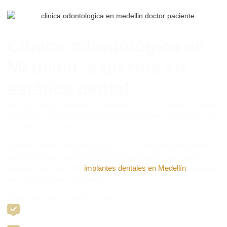
Clínica odontológica en
Medellín, expertos en
estética dental
En OralStudio, combinamos experiencia clínica, estética dental
avanzada y tecnología de punta para ofrecerte tratamientos que
transforman sonrisas.
Nuestro equipo está liderado por el Dr. José Fernando Espitia,
reconocido por más de 20 años de trayectoria y por haber
realizado más de 4000
implantes dentales en Medellín
, exitosos
en toda Colombia y el exterior.
Especializaciones del Dr. Espitia:
Cirugía avanzada y regenerativa – Universidad Francisco de
Vitoria (Madrid, España).