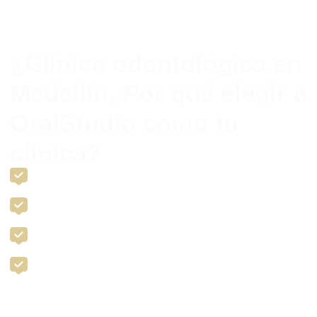
¿Clínica odontológica en
Medellín, Por qué elegir a
OralStudio como tu
clínica?
Diagnósticos precisos:
Sabemos exactamente qué necesita
tu sonrisa y diseñamos un plan acorde.
Materiales de calidad:
Utilizamos los mejores productos del
mercado para garantizar resultados duraderos.
Tecnología avanzada:
Nos apoyamos en equipos de última
generación para tratamientos efectivos y cómodos.
Especialistas calificados:
Cada uno de nuestros
profesionales está altamente capacitado en diferentes áreas
de la odontología.
Solicita información