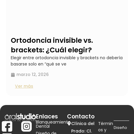
Ortodoncia invisible vs.
brackets: ¿Cuál elegir?
Elegir entre ortodoncia invisible y brackets no debería
basarse solo en “qué se ve
marzo 12, 2026
Ver más
Enlaces
Contacto
Blanqueamiento
Clínica del
Términ
Dental
Diseño
os y
Prado: Cl.
Diseño de