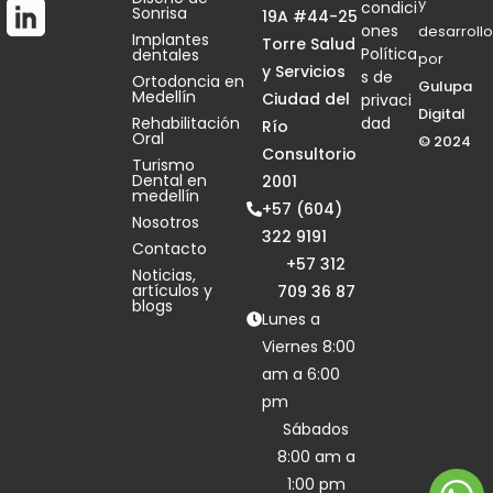
y
condici
Sonrisa
19A #44-25
ones
desarrollo
Implantes
Torre Salud
Política
dentales
por
y Servicios
s de
Ortodoncia en
Gulupa
Medellín
Ciudad del
privaci
Digital
Rehabilitación
dad
Río
Oral
© 2024
Consultorio
Turismo
Dental en
2001
medellín
+57 (604)
Nosotros
322 9191
Contacto
+57 312
Noticias,
artículos y
709 36 87
blogs
Lunes a
Viernes 8:00
am a 6:00
pm
Sábados
8:00 am a
1:00 pm