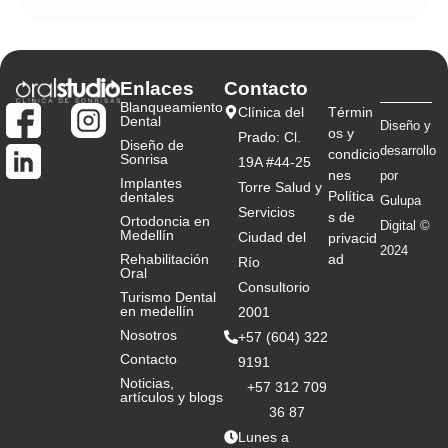
Enlaces
Contacto
Blanqueamiento
Clínica del
Términ
Dental
Diseño y
os y
Prado: Cl.
Diseño de
desarrollo
condicio
Sonrisa
19A #44-25
nes
por
Implantes
Torre Salud y
Política
dentales
Gulupa
Servicios
s de
Ortodoncia en
Digital ©
Medellín
Ciudad del
privacid
2024
Rehabilitación
ad
Río
Oral
Consultorio
Turismo Dental
en medellín
2001
Nosotros
+57 (604) 322
Contacto
9191
Noticias,
+57 312 709
artículos y blogs
36 87
Lunes a