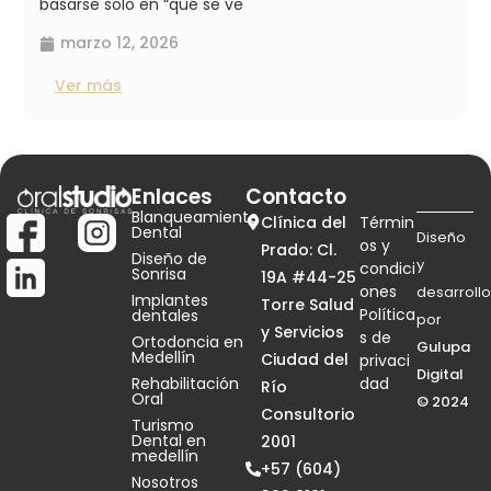
basarse solo en “qué se ve
marzo 12, 2026
Ver más
Enlaces
Contacto
Blanqueamiento
Clínica del
Términ
Dental
Diseño
os y
Prado: Cl.
Diseño de
y
condici
Sonrisa
19A #44-25
ones
desarrollo
Implantes
Torre Salud
Política
dentales
por
y Servicios
s de
Ortodoncia en
Gulupa
Medellín
Ciudad del
privaci
Digital
Rehabilitación
dad
Río
Oral
© 2024
Consultorio
Turismo
Dental en
2001
medellín
+57 (604)
Nosotros