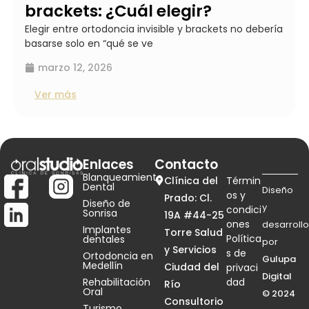
brackets: ¿Cuál elegir?
Elegir entre ortodoncia invisible y brackets no debería
basarse solo en “qué se ve
marzo 12, 2026
Ver más
Enlaces
Contacto
Blanqueamiento
Clínica del
Términ
Dental
Diseño
os y
Prado: Cl.
Diseño de
y
condici
Sonrisa
19A #44-25
ones
desarrollo
Implantes
Torre Salud
Política
dentales
por
y Servicios
s de
Ortodoncia en
Gulupa
Medellín
Ciudad del
privaci
Digital
Rehabilitación
dad
Río
Oral
© 2024
Consultorio
Turismo