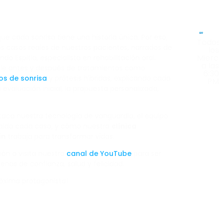
ue cada sonrisa tiene una historia única. Por eso,
Todo
os casos reales de nuestros pacientes, narrados de
lo
Mierc
do Espitia, especialista en rehabilitación oral.
a la
ble antes y después de tratamientos como
6:3
os de sonrisa
y prótesis híbridas, explicando cada
P
 evaluación inicial, la propuesta personalizada,
Vi
nu
aca nuestra tecnología de vanguardia, el equipo
c
palda cada caso, y cómo nuestra
clínica
ín
trabaja para transformar vidas.
ón o visita nuestro
canal de YouTube
para ser
llenas de confianza, salud y felicidad.
próxima protagonista!