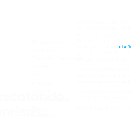
En
OralStudio
, creemos q
te invitamos a descubrir l
la mano del Dr. José Fernan
Aquí mostramos el increí
Rescatando
implantes dentales,
diseñ
sonrisas:
paso del proceso: desde la
Transformaciones
hasta el resultado final.
reales
Este espacio también dest
en
de profesionales que res
odontológica en Medell
nuestra
clínica
escatando
Sintonízanos en Cosmovisi
testigo de estas historias 
odontológica
nrisas:
en
¡Tu sonrisa podría ser la 
Medellín