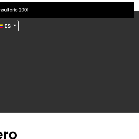
ES
ero