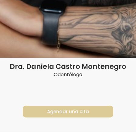
Dra. Daniela Castro Montenegro
Odontóloga
stro Montenegro
Agendar una cita