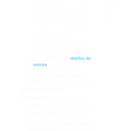
los
cada sonrisa tiene una historia
Miercoles
a
única. Por eso, te invitamos a
las
descubrir los casos reales de
6:30
PM
nuestros pacientes, narrados de
la mano del Dr. José Fernando
Espitia, especialista en
rehabilitación oral. Aquí
mostramos el increíble antes y
después de tratamientos como
Rescatando
implantes dentales,
diseños de
sonrisa
y prótesis híbridas,
sonrisas:
explicando cada paso del
Transformaciones
proceso: desde la evaluación
reales
inicial, la propuesta personalizada,
Visitan
Rescatando
en
hasta el resultado final.
nuestro
sonrisas:
nuestra
Este espacio también destaca
canal
clínica
nuestra tecnología de vanguardia,
el equipo de profesionales que
odontológica
respalda cada caso, y cómo
en
nuestra
clínica odontológica en
Medellín
Medellín
trabaja para transformar