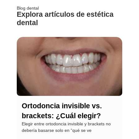
Blog dental
Explora artículos de estética
dental
Ortodoncia invisible vs.
Bla
brackets: ¿Cuál elegir?
Med
Elegir entre ortodoncia invisible y brackets no
sab
debería basarse solo en “qué se ve
El bl