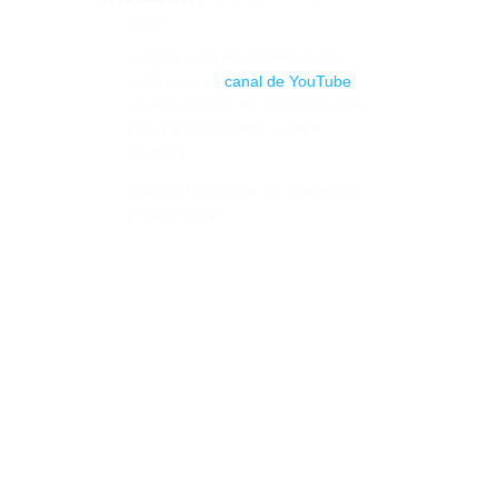
vidas.
Sintonízanos en Cosmovisión o
visita nuestro
canal de YouTube
para ser testigo de estas historias
llenas de confianza, salud y
felicidad.
¡Tu sonrisa podría ser la próxima
protagonista!