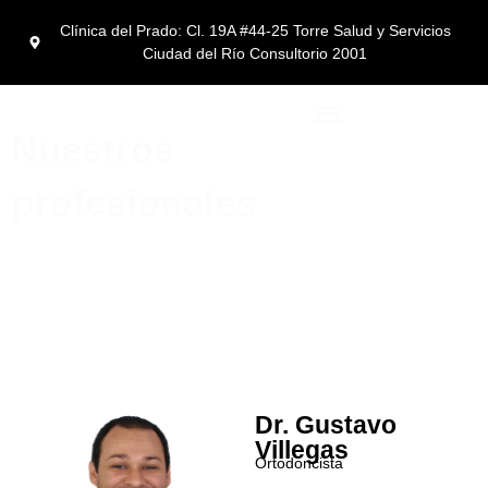
Clínica del Prado: Cl. 19A #44-25 Torre Salud y Servicios
Ciudad del Río Consultorio 2001
Nuestros
Turismo Dental en medellín
profesionales
Dr. Gustavo
Villegas
Ortodoncista