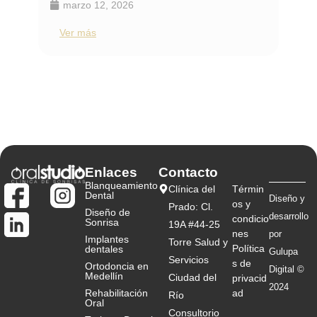
trata 
marzo 12, 2026
ma
Ver más
Ver
Enlaces
Contacto
Blanqueamiento
Clínica del
Términ
Dental
Diseño y
os y
Prado: Cl.
Diseño de
desarrollo
condicio
Sonrisa
19A #44-25
nes
por
Implantes
Torre Salud y
Política
dentales
Gulupa
Servicios
s de
Ortodoncia en
Digital ©
Medellín
Ciudad del
privacid
2024
Rehabilitación
ad
Río
Oral
Consultorio