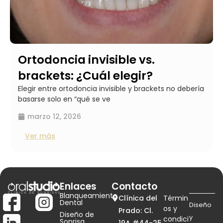
Ortodoncia invisible vs.
brackets: ¿Cuál elegir?
Elegir entre ortodoncia invisible y brackets no debería
basarse solo en “qué se ve
marzo 12, 2026
Ver más
Enlaces
Contacto
Blanqueamiento
Clínica del
Términ
Dental
Diseño
os y
Prado: Cl.
Diseño de
y
condici
Sonrisa
19A #44-25