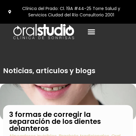
Clínica del Prado: Cl. 19A #44-25 Torre Salud y
Servicios Ciudad del Río Consultorio 2001
Turismo Dental en medellín
Noticias, artículos y blogs
3 formas de corregir la
separación de los dientes
delanteros
Alineadores invisibles
,
Brackets tradicionales
,
Oral