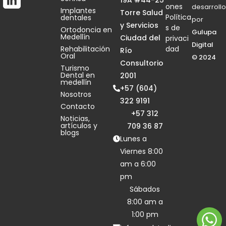
ones
desarrollo
Implantes
Torre Salud
Política
dentales
por
y Servicios
s de
Ortodoncia en
Gulupa
Medellín
Ciudad del
privaci
Digital
Rehabilitación
dad
Río
Oral
© 2024
Consultorio
Turismo
Dental en
2001
medellín
+57 (604)
Nosotros
322 9191
Contacto
+57 312
Noticias,
artículos y
709 36 87
blogs
Lunes a
Viernes 8:00
am a 6:00
pm
Sábados
8:00 am a
1:00 pm