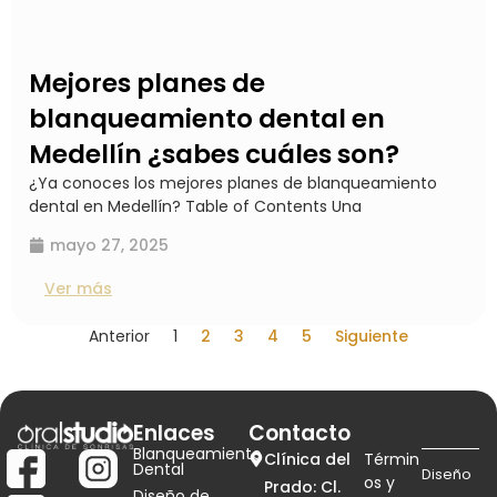
Mejores planes de
blanqueamiento dental en
Medellín ¿sabes cuáles son?
¿Ya conoces los mejores planes de blanqueamiento
dental en Medellín? Table of Contents Una
mayo 27, 2025
Ver más
Anterior
1
2
3
4
5
Siguiente
Enlaces
Contacto
Blanqueamiento
Clínica del
Términ
Dental
Diseño
os y
Prado: Cl.
Diseño de