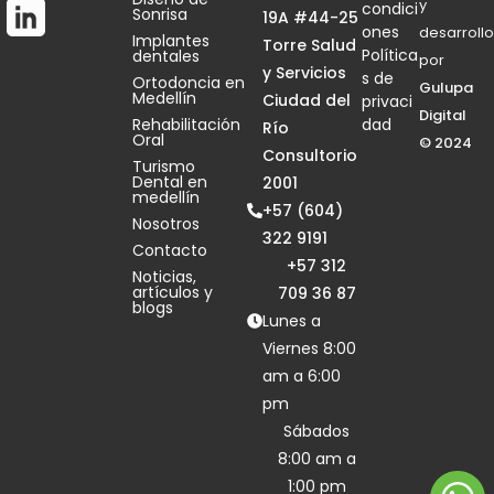
y
condici
Sonrisa
19A #44-25
ones
desarrollo
Implantes
Torre Salud
Política
dentales
por
y Servicios
s de
Ortodoncia en
Gulupa
Medellín
Ciudad del
privaci
Digital
Rehabilitación
dad
Río
Oral
© 2024
Consultorio
Turismo
Dental en
2001
medellín
+57 (604)
Nosotros
322 9191
Contacto
+57 312
Noticias,
artículos y
709 36 87
blogs
Lunes a
Viernes 8:00
am a 6:00
pm
Sábados
8:00 am a
1:00 pm