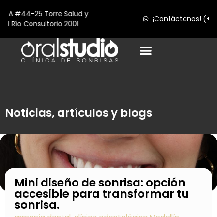
¡Contáctanos! (+57) 312 709 36 87
Turismo Dental en medellín
Noticias, artículos y blogs
Mini diseño de sonrisa: opción
accesible para transformar tu
sonrisa.
armonía dental
,
clínica odontológica Medellín
,