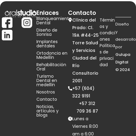
Enlaces
Contacto
Blanqueamiento
Clínica del
Términ
Dental
Diseño
os y
Prado: Cl.
Diseño de
y
condici
Sonrisa
19A #44-25
ones
desarrollo
Implantes
Torre Salud
Política
dentales
por
y Servicios
s de
Ortodoncia en
Gulupa
Medellín
Ciudad del
privaci
Digital
Rehabilitación
dad
Río
Oral
© 2024
Consultorio
Turismo
Dental en
2001
medellín
+57 (604)
Nosotros
322 9191
Contacto
+57 312
Noticias,
artículos y
709 36 87
blogs
Lunes a
Viernes 8:00
am a 6:00