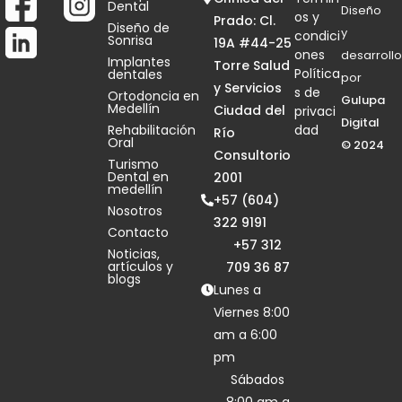
Dental
Diseño
os y
Prado: Cl.
Diseño de
y
condici
Sonrisa
19A #44-25
ones
desarrollo
Implantes
Torre Salud
Política
dentales
por
y Servicios
s de
Ortodoncia en
Gulupa
Medellín
Ciudad del
privaci
Digital
Rehabilitación
dad
Río
Oral
© 2024
Consultorio
Turismo
Dental en
2001
medellín
+57 (604)
Nosotros
322 9191
Contacto
+57 312
Noticias,
artículos y
709 36 87
blogs
Lunes a
Viernes 8:00
am a 6:00
pm
Sábados
8:00 am a