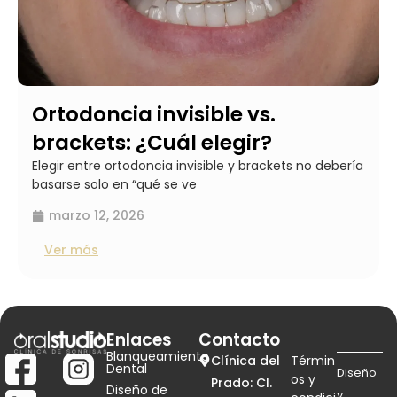
Ortodoncia invisible vs.
brackets: ¿Cuál elegir?
Elegir entre ortodoncia invisible y brackets no debería
basarse solo en “qué se ve
marzo 12, 2026
Ver más
Enlaces
Contacto
Blanqueamiento
Clínica del
Términ
Dental
Diseño
os y
Prado: Cl.
Diseño de
y