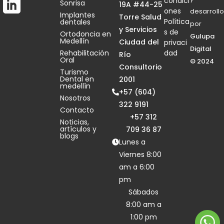
condici
Sonrisa
19A #44-25
ones
desarrollo
Implantes
Torre Salud
Política
dentales
por
y Servicios
s de
Ortodoncia en
Gulupa
Medellín
Ciudad del
privaci
Digital
Rehabilitación
dad
Río
Oral
© 2024
Consultorio
Turismo
Dental en
2001
medellín
+57 (604)
Nosotros
322 9191
Contacto
+57 312
Noticias,
artículos y
709 36 87
blogs
Lunes a
Viernes 8:00
am a 6:00
pm
Sábados
8:00 am a
1:00 pm