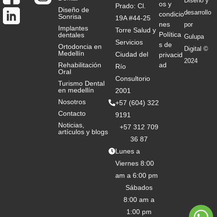
Diseño y
os y
Prado: Cl.
Diseño de
desarrollo
condicio
Sonrisa
19A #44-25
nes
por
Implantes
Torre Salud y
Política
dentales
Gulupa
Servicios
s de
Ortodoncia en
Digital ©
Medellín
Ciudad del
privacid
2024
Rehabilitación
ad
Río
Oral
Consultorio
Turismo Dental
en medellín
2001
Nosotros
+57 (604) 322
Contacto
9191
Noticias,
+57 312 709
artículos y blogs
36 87
Lunes a
Viernes 8:00
am a 6:00 pm
Sábados
8:00 am a
1:00 pm