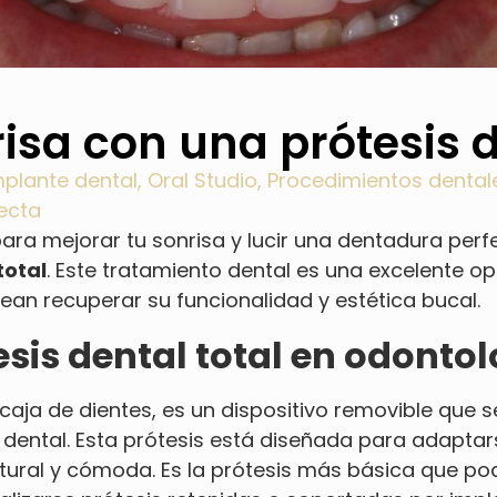
isa con una prótesis d
mplante dental
,
Oral Studio
,
Procedimientos dental
ecta
ara mejorar tu sonrisa y lucir una dentadura per
total
. Este tratamiento dental es una excelente o
ean recuperar su funcionalidad y estética bucal.
sis dental total en odonto
 de dientes, es un dispositivo removible que se
 dental. Esta prótesis está diseñada para adaptars
tural y cómoda. Es la prótesis más básica que po