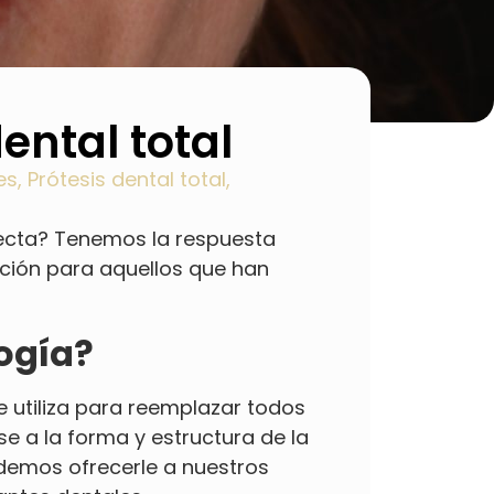
ental total
es
,
Prótesis dental total
,
fecta? Tenemos la respuesta
pción para aquellos que han
logía?
 utiliza para reemplazar todos
e a la forma y estructura de la
demos ofrecerle a nuestros