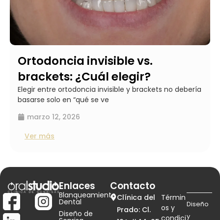
Ortodoncia invisible vs.
brackets: ¿Cuál elegir?
Elegir entre ortodoncia invisible y brackets no debería
basarse solo en “qué se ve
marzo 12, 2026
Ver más
Enlaces
Contacto
Blanqueamiento
Clínica del
Términ
Dental
Diseño
os y
Prado: Cl.
Diseño de
y
condici