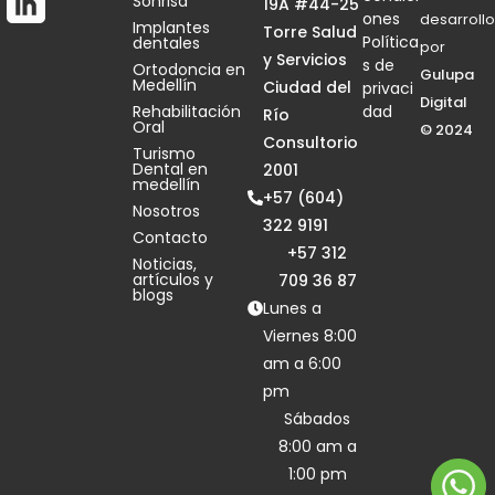
Sonrisa
19A #44-25
ones
desarrollo
Implantes
Torre Salud
Política
dentales
por
y Servicios
s de
Ortodoncia en
Gulupa
Medellín
Ciudad del
privaci
Digital
Rehabilitación
dad
Río
Oral
© 2024
Consultorio
Turismo
Dental en
2001
medellín
+57 (604)
Nosotros
322 9191
Contacto
+57 312
Noticias,
artículos y
709 36 87
blogs
Lunes a
Viernes 8:00
am a 6:00
pm
Sábados
8:00 am a
1:00 pm