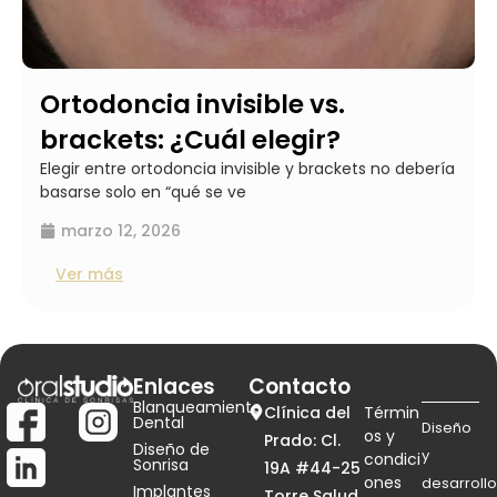
Ortodoncia invisible vs.
brackets: ¿Cuál elegir?
Elegir entre ortodoncia invisible y brackets no debería
basarse solo en “qué se ve
marzo 12, 2026
Ver más
Enlaces
Contacto
Blanqueamiento
Clínica del
Términ
Dental
Diseño
os y
Prado: Cl.
Diseño de
y
condici
Sonrisa
19A #44-25
ones
desarrollo
Implantes
Torre Salud