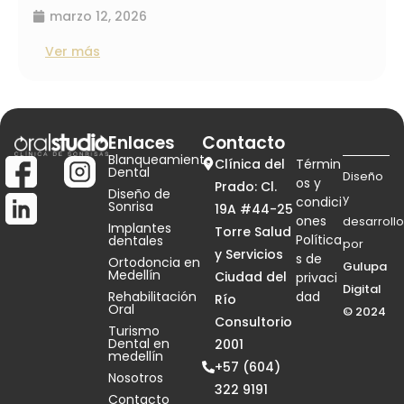
marzo 12, 2026
Ver más
Enlaces
Contacto
Blanqueamiento
Clínica del
Términ
Dental
Diseño
os y
Prado: Cl.
Diseño de
y
condici
Sonrisa
19A #44-25
ones
desarrollo
Implantes
Torre Salud
Política
dentales
por
y Servicios
s de
Ortodoncia en
Gulupa
Medellín
Ciudad del
privaci
Digital
Rehabilitación
dad
Río
Oral
© 2024
Consultorio
Turismo
Dental en
2001
medellín
+57 (604)
Nosotros
322 9191
Contacto