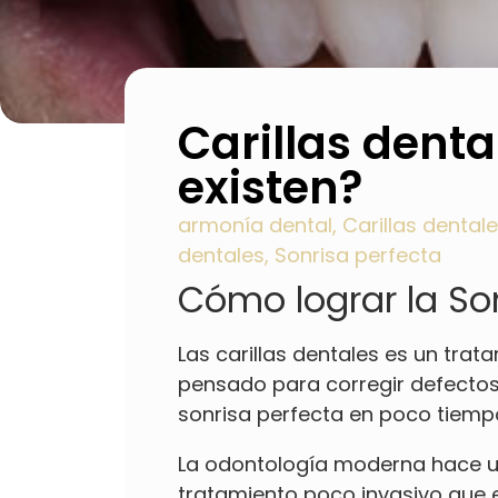
Carillas denta
existen?
armonía dental
,
Carillas dental
dentales
,
Sonrisa perfecta
Cómo lograr la Son
Las carillas dentales es un trat
pensado para corregir defectos 
sonrisa perfecta en poco tiemp
La odontología moderna hace uso
tratamiento poco invasivo que ev