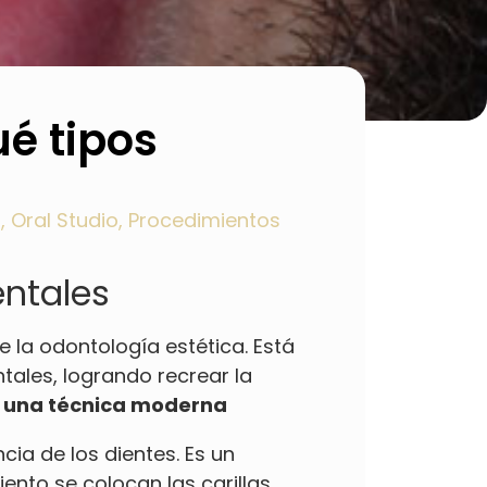
ué tipos
a
,
Oral Studio
,
Procedimientos
entales
e la odontología estética. Está
tales, logrando recrear la
s, una técnica moderna
ia de los dientes. Es un
iento se colocan las carillas