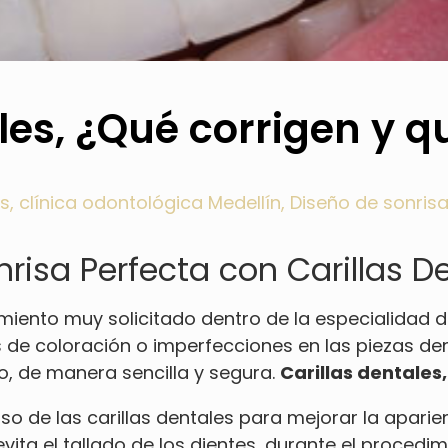
les, ¿Qué corrigen y q
es
,
clínica odontológica Medellín
,
Diseño de sonris
risa Perfecta con Carillas D
amiento muy solicitado dentro de la especialidad d
de coloración o imperfecciones en las piezas den
o, de manera sencilla y segura.
Carillas dentale
 de las carillas dentales para mejorar la aparienc
ita el tallado de los dientes, durante el procedim