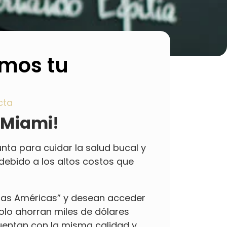
amos tu
cta
n Miami!
nta para cuidar la salud bucal y
 debido a los altos costos que
e las Américas” y desean acceder
olo ahorran miles de dólares
uentan con la misma calidad y