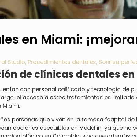
ales en Miami: ¡mejor
ral Studio
,
Procedimientos dentales
,
Sonrisa perfe
ción de clínicas dentales e
cuentan con personal calificado y tecnología de pu
mbargo, el acceso a estos tratamientos es limitado
n Miami.
 años personas que viven en la famosa “capital d
scan opciones asequibles en Medellín, ya que no s
co odontológico en Colombia, sino que además c