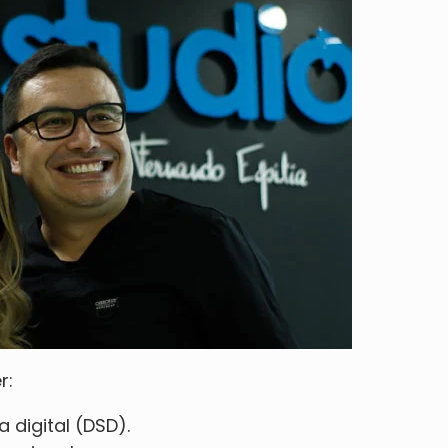
r:
sa
digital (DSD).