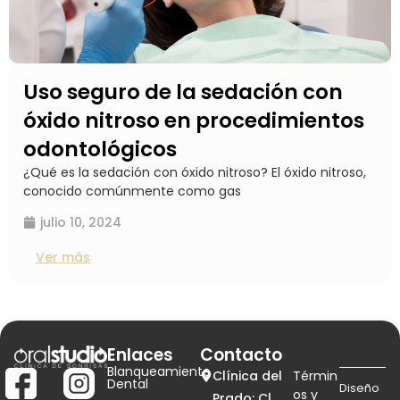
Uso seguro de la sedación con
óxido nitroso en procedimientos
odontológicos
¿Qué es la sedación con óxido nitroso? El óxido nitroso,
conocido comúnmente como gas
julio 10, 2024
Ver más
Enlaces
Contacto
Blanqueamiento
Clínica del
Términ
Dental
Diseño
os y
Prado: Cl.