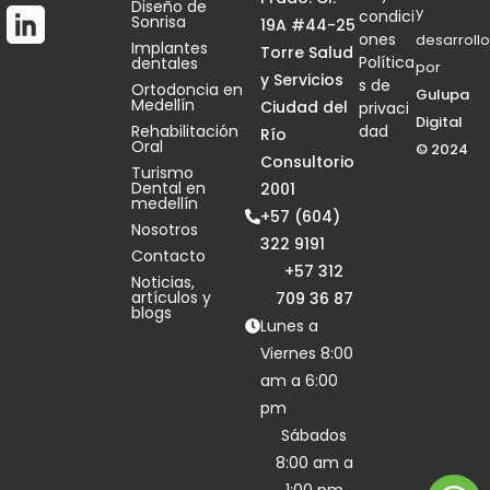
Diseño de
y
condici
Sonrisa
19A #44-25
ones
desarrollo
Implantes
Torre Salud
Política
dentales
por
y Servicios
s de
Ortodoncia en
Gulupa
Medellín
Ciudad del
privaci
Digital
Rehabilitación
dad
Río
Oral
© 2024
Consultorio
Turismo
Dental en
2001
medellín
+57 (604)
Nosotros
322 9191
Contacto
+57 312
Noticias,
artículos y
709 36 87
blogs
Lunes a
Viernes 8:00
am a 6:00
pm
Sábados
8:00 am a
1:00 pm