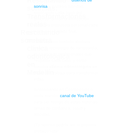
Rescatando
implantes dentales,
diseños de
sonrisa
y prótesis híbridas,
sonrisas:
explicando cada paso del
Transformaciones
proceso: desde la evaluación
reales
inicial, la propuesta personalizada,
Visitan
Rescatando
en
hasta el resultado final.
nuestro
sonrisas:
nuestra
Este espacio también destaca
canal
clínica
nuestra tecnología de vanguardia,
el equipo de profesionales que
odontológica
respalda cada caso, y cómo
en
nuestra
clínica odontológica en
Medellín
Medellín
trabaja para transformar
vidas.
Sintonízanos en Cosmovisión o
visita nuestro
canal de YouTube
para ser testigo de estas historias
llenas de confianza, salud y
felicidad.
¡Tu sonrisa podría ser la próxima
protagonista!