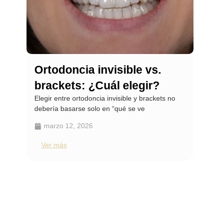
Ortodoncia invisible vs.
Bla
brackets: ¿Cuál elegir?
Med
Elegir entre ortodoncia invisible y brackets no
sab
debería basarse solo en “qué se ve
El bl
trata 
marzo 12, 2026
ma
Ver más
Ver