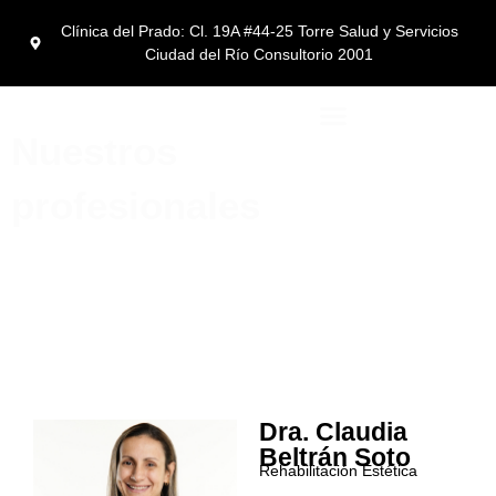
Clínica del Prado: Cl. 19A #44-25 Torre Salud y Servicios
Ciudad del Río Consultorio 2001
Nuestros
Turismo Dental en medellín
profesionales
Dra. Claudia
Beltrán Soto
Rehabilitación Estética