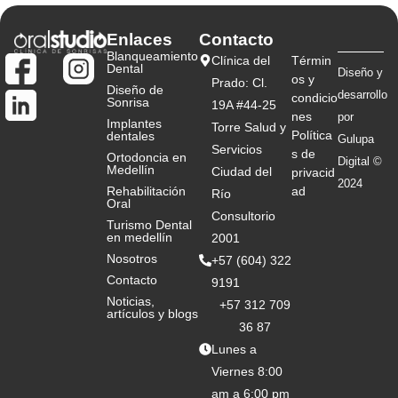
Enlaces
Contacto
Blanqueamiento
Clínica del
Términ
Dental
Diseño y
os y
Prado: Cl.
Diseño de
desarrollo
condicio
Sonrisa
19A #44-25
nes
por
Implantes
Torre Salud y
Política
dentales
Gulupa
Servicios
s de
Ortodoncia en
Digital ©
Medellín
Ciudad del
privacid
2024
Rehabilitación
ad
Río
Oral
Consultorio
Turismo Dental
en medellín
2001
Nosotros
+57 (604) 322
Contacto
9191
Noticias,
+57 312 709
artículos y blogs
36 87
Lunes a
Viernes 8:00
am a 6:00 pm